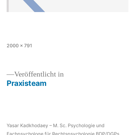
Vollständige
2000 × 791
Größe
Beitragsnavigation
Veröffentlicht in
Praxisteam
Yasar Kadkhodaey – M. Sc. Psychologie und
Fachpsychologe für Rechtspsychologie BDP/DGPs
,